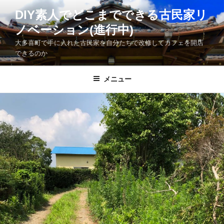
コ
DIY素人でどこまでできる古民家リ
ン
ノベーション(進行中)
テ
ン
大多喜町で手に入れた古民家を自分たちで改修してカフェを開店
ツ
できるのか
へ
ス
メニュー
キ
ッ
プ