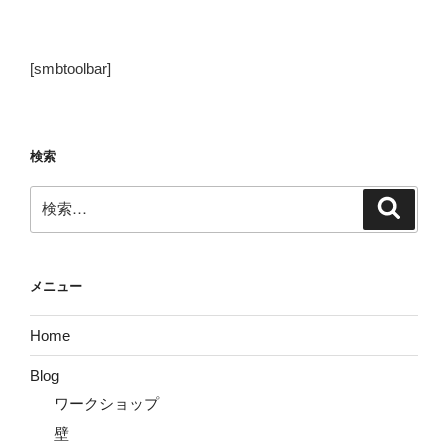
稿
シ
ョ
[smbtoolbar]
ン
検索
検
検
索
索:
メニュー
Home
Blog
ワークショップ
壁