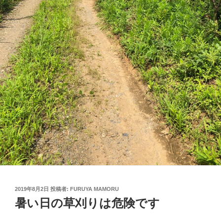
投
2019年8月2日
投稿者:
FURUYA MAMORU
稿
暑い日の草刈りは危険です
日: