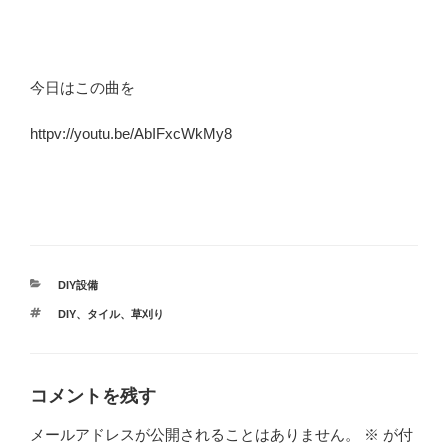
今日はこの曲を
httpv://youtu.be/AbIFxcWkMy8
カ
DIY設備
テ
タ
DIY
、
タイル
、
草刈り
ゴ
グ
リ
ー
コメントを残す
メールアドレスが公開されることはありません。
※
が付