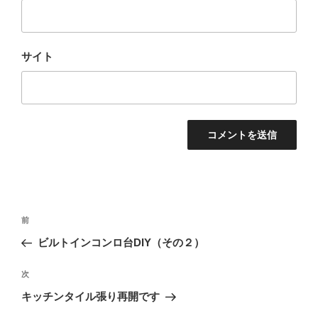
サイト
投
前
前
稿
の
ビルトインコンロ台DIY（その２）
ナ
投
ビ
稿
次
次
ゲ
の
キッチンタイル張り再開です
投
ー